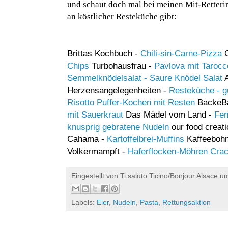
und schaut doch mal bei meinen Mit-Retterin
an köstlicher Resteküche gibt:
Brittas Kochbuch -
Chili-sin-Carne-Pizza
C
Chips
Turbohausfrau -
Pavlova mit Tarocc
Semmelknödelsalat - Saure Knödel Salat
A
Herzensangelegenheiten -
Resteküche - g
Risotto Puffer-Kochen mit Resten
BackeB
mit Sauerkraut
Das Mädel vom Land -
Fen
knusprig gebratene Nudeln
our food creat
Cahama -
Kartoffelbrei-Muffins
Kaffeeboh
Volkermampft -
Haferflocken-Möhren Crac
Eingestellt von
Ti saluto Ticino/Bonjour Alsace
u
Labels:
Eier
,
Nudeln
,
Pasta
,
Rettungsaktion